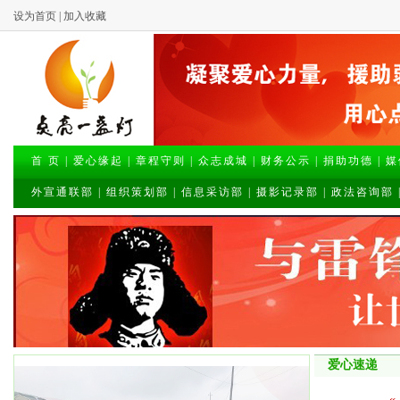
设为首页
|
加入收藏
首 页
|
爱心缘起
|
章程守则
|
众志成城
|
财务公示
|
捐助功德
|
媒
外宣通联部
|
组织策划部
|
信息采访部
|
摄影记录部
|
政法咨询部
爱心速递