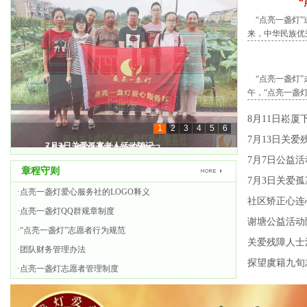
“点亮一盏灯”
来，中华民族优
“点亮一盏灯”
午，“点亮一盏
8月11日崧
1
2
3
4
5
6
“点亮一盏灯”道德讲堂活动随记
7月13日关
走进贵州第一站：三龙小学
8月11日崧厦下管公益活动报名帖
7月13日关爱残障人士活动报名帖
7月7日公益活动报名帖
7月3日关爱孤寡老人活动随记
7月7日公益
章程守则
7月3日关爱
·点亮一盏灯爱心服务社的LOGO释义
社区矫正心连
·点亮一盏灯QQ群规章制度
谢塘公益活动
·“点亮一盏灯”志愿者行为规范
关爱残障人士
·团队财务管理办法
探望虞籍九旬
·点亮一盏灯志愿者管理制度