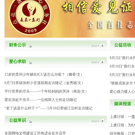
财务公示
公益活动
8月2日“善行
爱心求助
8月10日“善行
15岁的贵州少年躺在ICU该怎么办呢？（幽香/文）
8月2日“善行
6月7日章镇张村小甘溪前期走访随记（金秀丽/文）
“致敬戎装岁月
平行世界的尽头——一个年轻妈妈的哭诉（南连/文）
爱心接力暖人心
爱在深处不负天——一位残障人士的走访随记
媒体报道
“老了该是什么样子？”——5月16日章镇江沿村走访随记
上虞日报：一盏
公益常识
上虞日报：为8
全国网络文明建设工作推进会在京召开
绍兴晚报：27