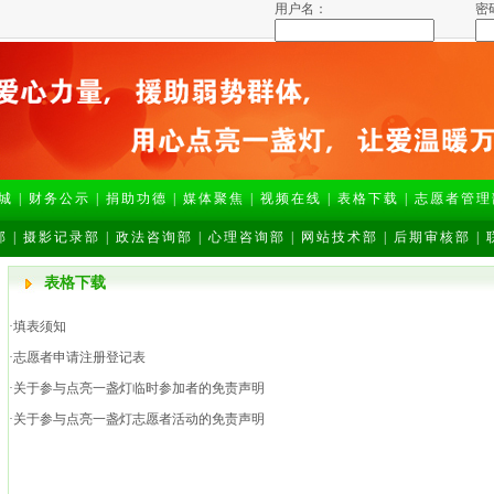
用户名：
密
城
|
财务公示
|
捐助功德
|
媒体聚焦
|
视频在线
|
表格下载
|
志愿者管理
部
|
摄影记录部
|
政法咨询部
|
心理咨询部
|
网站技术部
|
后期审核部
|
表格下载
·填表须知
·志愿者申请注册登记表
·关于参与点亮一盏灯临时参加者的免责声明
·关于参与点亮一盏灯志愿者活动的免责声明