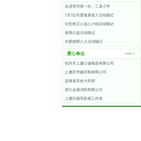
·走进贵州第一站：三龙小学
·7月3日关爱孤寡老人活动随记
·社区矫正心连心小组活动随记
·谢塘公益活动随记
·关爱残障人士活动随记
爱心单位
·绍兴市上虞心诚电器有限公司
·上虞区华扬印制有限公司
·沥海老百姓大药房
·浙江金盾消防有限公司
·上虞区捌零影视工作室