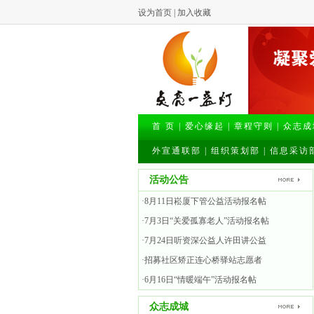
设为首页
|
加入收藏
首 页
|
爱心缘起
|
章程守则
|
众志成
外宣通联部
|
组织策划部
|
信息采访
活动公告
·8月11日崧厦下管公益活动报名帖
·7月3日“关爱孤寡老人”活动报名帖
·7月24日听资深公益人许田讲公益
·招募社区矫正连心桥驿站志愿者
·6月16日“情暖端午”活动报名帖
众志成城