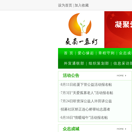
设为首页
|
加入收藏
首 页
|
爱心缘起
|
章程守则
|
众志成
外宣通联部
|
组织策划部
|
信息采访
活动公告
·8月11日崧厦下管公益活动报名帖
·7月3日“关爱孤寡老人”活动报名帖
·7月24日听资深公益人许田讲公益
·招募社区矫正连心桥驿站志愿者
·6月16日“情暖端午”活动报名帖
众志成城