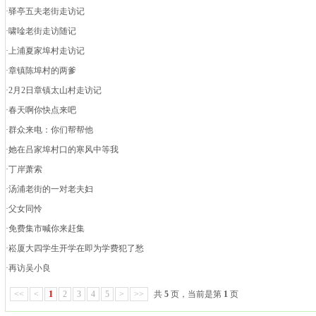
·驿亭五夫老街走访记
·啸唫老街走访随记
·上浦夏家埠村走访记
·章镇陈埠村的两爹
·2月2日章镇太山村走访记
·春天啊你快点来吧
·群众来电：你们帮帮他
·她在吕家埠村口的寒风中等我
·丁岸萧索
·汤浦老街的一对老夫妇
·父女同怜
·免费集市喊你来赶集
·崧厦大四学生开学在即为学费犯了愁
·再访吴小良
<<
<
1
2
3
4
5
>
>>
共
5
页，当前是第
1
页