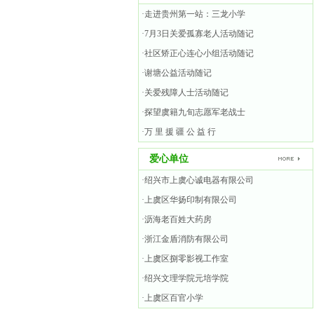
·走进贵州第一站：三龙小学
·7月3日关爱孤寡老人活动随记
·社区矫正心连心小组活动随记
·谢塘公益活动随记
·关爱残障人士活动随记
·探望虞籍九旬志愿军老战士
·万 里 援 疆 公 益 行
爱心单位
·绍兴市上虞心诚电器有限公司
·上虞区华扬印制有限公司
·沥海老百姓大药房
·浙江金盾消防有限公司
·上虞区捌零影视工作室
·绍兴文理学院元培学院
·上虞区百官小学