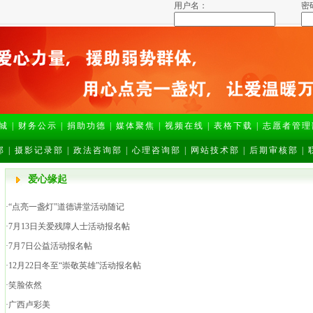
用户名：
密
城
|
财务公示
|
捐助功德
|
媒体聚焦
|
视频在线
|
表格下载
|
志愿者管理
部
|
摄影记录部
|
政法咨询部
|
心理咨询部
|
网站技术部
|
后期审核部
|
爱心缘起
·“点亮一盏灯”道德讲堂活动随记
·7月13日关爱残障人士活动报名帖
·7月7日公益活动报名帖
·12月22日冬至“崇敬英雄”活动报名帖
·笑脸依然
·广西卢彩美