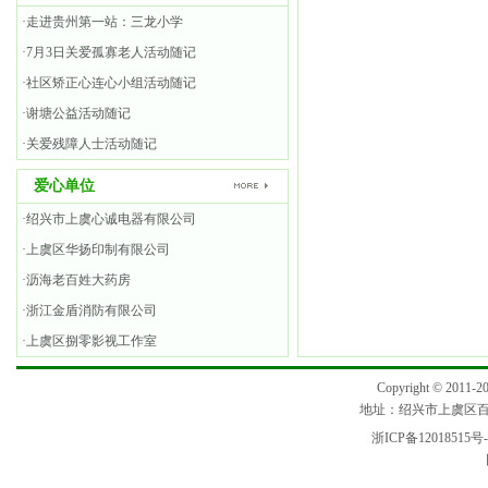
·走进贵州第一站：三龙小学
·7月3日关爱孤寡老人活动随记
·社区矫正心连心小组活动随记
·谢塘公益活动随记
·关爱残障人士活动随记
爱心单位
·绍兴市上虞心诚电器有限公司
·上虞区华扬印制有限公司
·沥海老百姓大药房
·浙江金盾消防有限公司
·上虞区捌零影视工作室
Copyright © 2
地址：绍兴市上虞区百官街
浙ICP备12018515号-