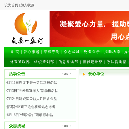
设为首页
|
加入收藏
首 页
|
爱心缘起
|
章程守则
|
众志成城
|
财务公示
|
捐助功德
|
媒
外宣通联部
|
组织策划部
|
信息采访部
|
摄影记录部
|
政法咨询部
活动公告
爱心单位
·8月11日崧厦下管公益活动报名帖
·7月3日“关爱孤寡老人”活动报名帖
·7月24日听资深公益人许田讲公益
·招募社区矫正连心桥驿站志愿者
·6月16日“情暖端午”活动报名帖
众志成城