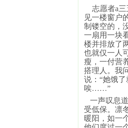
志愿者a三
见一楼窗户
制镂空的，
一扇用一块
楼并排放了
也就仅一人
瘦，一付营
搭理人。我
说：“她饿
唉……”
一声叹息道
受低保。凛
暖阳，如一
他们度过一