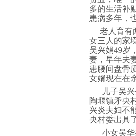
多的生活补
患病多年，
老人育有两
女三人的家
吴兴娟49
妻，早年夫
患腰间盘骨
女婿现在在
儿子吴兴炎4
陶堰镇矛央
兴炎夫妇不
央村委出具
小女吴华娟