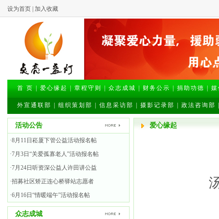
设为首页
|
加入收藏
首 页
|
爱心缘起
|
章程守则
|
众志成城
|
财务公示
|
捐助功德
|
媒
外宣通联部
|
组织策划部
|
信息采访部
|
摄影记录部
|
政法咨询部
活动公告
爱心缘起
·8月11日崧厦下管公益活动报名帖
·7月3日“关爱孤寡老人”活动报名帖
·7月24日听资深公益人许田讲公益
汤浦老
·招募社区矫正连心桥驿站志愿者
·6月16日“情暖端午”活动报名帖
安安/
众志成城