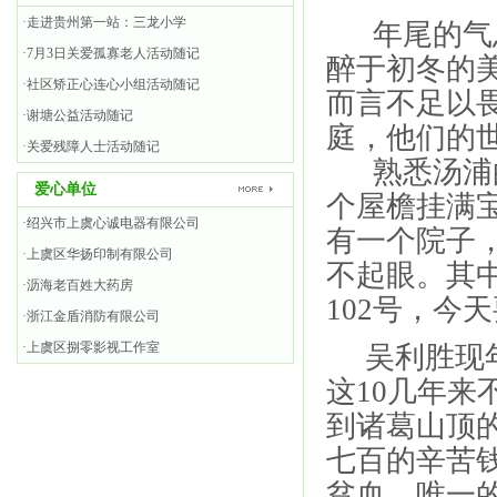
·走进贵州第一站：三龙小学
年尾的气息
·7月3日关爱孤寡老人活动随记
醉于初冬的
·社区矫正心连心小组活动随记
而言不足以
·谢塘公益活动随记
庭，他们的世
·关爱残障人士活动随记
熟悉汤浦的
爱心单位
个屋檐挂满
·绍兴市上虞心诚电器有限公司
有一个院子
·上虞区华扬印制有限公司
不起眼。其
·沥海老百姓大药房
102号，今
·浙江金盾消防有限公司
·上虞区捌零影视工作室
吴利胜现年
这10几年
到诸葛山顶
七百的辛苦
贫血，唯一的