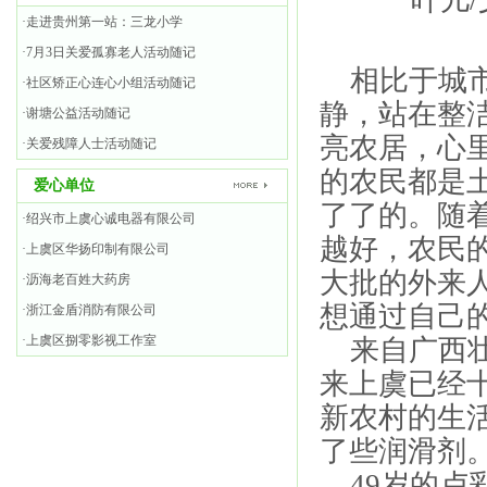
叶儿/文
·走进贵州第一站：三龙小学
·7月3日关爱孤寡老人活动随记
相比于城市
·社区矫正心连心小组活动随记
静，站在整
·谢塘公益活动随记
亮农居，心
·关爱残障人士活动随记
的农民都是
爱心单位
了了的。随
·绍兴市上虞心诚电器有限公司
越好，农民
·上虞区华扬印制有限公司
大批的外来
·沥海老百姓大药房
想通过自己
·浙江金盾消防有限公司
·上虞区捌零影视工作室
来自广西壮
来上虞已经
新农村的生
了些润滑剂
49岁的卢