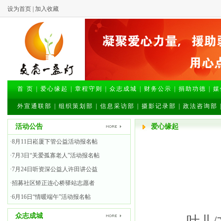
设为首页
|
加入收藏
首 页
|
爱心缘起
|
章程守则
|
众志成城
|
财务公示
|
捐助功德
|
媒
外宣通联部
|
组织策划部
|
信息采访部
|
摄影记录部
|
政法咨询部
活动公告
爱心缘起
·8月11日崧厦下管公益活动报名帖
·7月3日“关爱孤寡老人”活动报名帖
·7月24日听资深公益人许田讲公益
广西
·招募社区矫正连心桥驿站志愿者
·6月16日“情暖端午”活动报名帖
众志成城