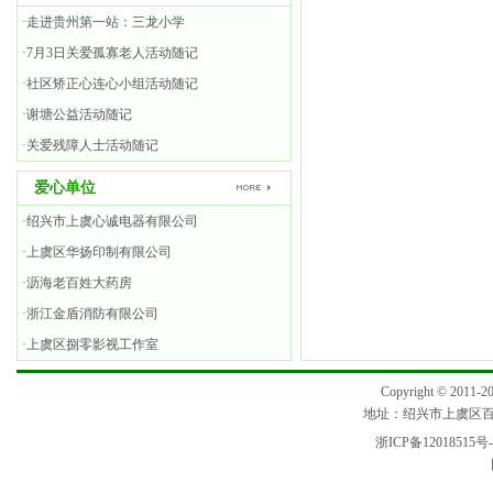
·走进贵州第一站：三龙小学
·7月3日关爱孤寡老人活动随记
·社区矫正心连心小组活动随记
·谢塘公益活动随记
·关爱残障人士活动随记
爱心单位
·绍兴市上虞心诚电器有限公司
·上虞区华扬印制有限公司
·沥海老百姓大药房
·浙江金盾消防有限公司
·上虞区捌零影视工作室
Copyright © 2
地址：绍兴市上虞区百官街
浙ICP备12018515号-