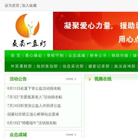
设为首页
|
加入收藏
首 页
|
爱心缘起
|
章程守则
|
众志成城
|
财务公示
|
捐助功德
|
媒
外宣通联部
|
组织策划部
|
信息采访部
|
摄影记录部
|
政法咨询部
活动公告
视频在线
·8月11日崧厦下管公益活动报名帖
·7月3日“关爱孤寡老人”活动报名帖
·7月24日听资深公益人许田讲公益
·招募社区矫正连心桥驿站志愿者
·6月16日“情暖端午”活动报名帖
众志成城