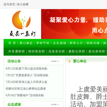
设为首页
|
加入收藏
首 页
|
爱心缘起
|
章程守则
|
众志成城
|
财务公示
|
捐助功德
|
媒
外宣通联部
|
组织策划部
|
信息采访部
|
摄影记录部
|
政法咨询部
活动公告
爱心单位
·8月11日崧厦下管公益活动报名帖
·7月3日“关爱孤寡老人”活动报名帖
·7月24日听资深公益人许田讲公益
上虞爱美丽
·招募社区矫正连心桥驿站志愿者
肚皮舞、爵
·6月16日“情暖端午”活动报名帖
活动、加盟
众志成城