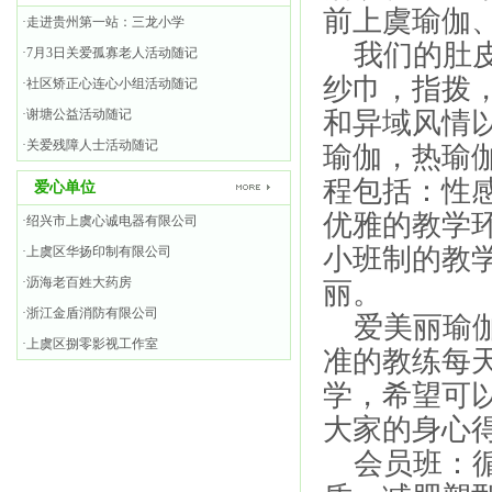
前上虞瑜伽
·走进贵州第一站：三龙小学
我们的肚皮
·7月3日关爱孤寡老人活动随记
纱巾，指拨
·社区矫正心连心小组活动随记
·谢塘公益活动随记
和异域风情
·关爱残障人士活动随记
瑜伽，热瑜
程包括：性
爱心单位
优雅的教学
·绍兴市上虞心诚电器有限公司
小班制的教学
·上虞区华扬印制有限公司
·沥海老百姓大药房
丽。
·浙江金盾消防有限公司
爱美丽瑜伽
·上虞区捌零影视工作室
准的教练每
学，希望可
大家的身心
会员班：循