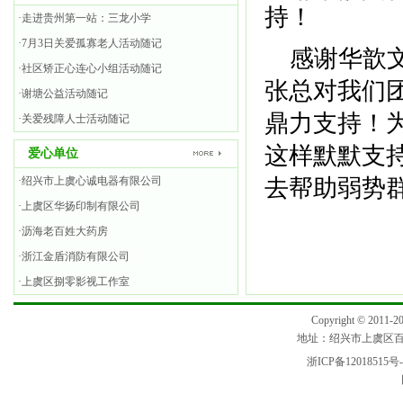
持！
·走进贵州第一站：三龙小学
·7月3日关爱孤寡老人活动随记
感谢华歆文
·社区矫正心连心小组活动随记
张总对我们
·谢塘公益活动随记
鼎力支持！
·关爱残障人士活动随记
这样默默支
爱心单位
·绍兴市上虞心诚电器有限公司
去帮助弱势
·上虞区华扬印制有限公司
·沥海老百姓大药房
·浙江金盾消防有限公司
·上虞区捌零影视工作室
Copyright © 2
地址：绍兴市上虞区百官街
浙ICP备12018515号-