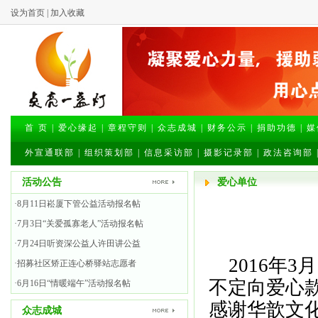
设为首页
|
加入收藏
首 页
|
爱心缘起
|
章程守则
|
众志成城
|
财务公示
|
捐助功德
|
媒
外宣通联部
|
组织策划部
|
信息采访部
|
摄影记录部
|
政法咨询部
活动公告
爱心单位
·8月11日崧厦下管公益活动报名帖
·7月3日“关爱孤寡老人”活动报名帖
·7月24日听资深公益人许田讲公益
2016年
·招募社区矫正连心桥驿站志愿者
不定向爱心
·6月16日“情暖端午”活动报名帖
感谢华歆文
众志成城