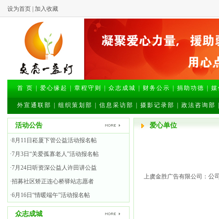
设为首页
|
加入收藏
首 页
|
爱心缘起
|
章程守则
|
众志成城
|
财务公示
|
捐助功德
|
媒
外宣通联部
|
组织策划部
|
信息采访部
|
摄影记录部
|
政法咨询部
活动公告
爱心单位
·8月11日崧厦下管公益活动报名帖
·7月3日“关爱孤寡老人”活动报名帖
·7月24日听资深公益人许田讲公益
公司
上虞金胜广告有限公司：
·招募社区矫正连心桥驿站志愿者
·6月16日“情暖端午”活动报名帖
众志成城