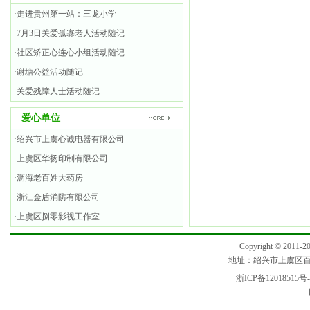
·走进贵州第一站：三龙小学
·7月3日关爱孤寡老人活动随记
·社区矫正心连心小组活动随记
·谢塘公益活动随记
·关爱残障人士活动随记
爱心单位
·绍兴市上虞心诚电器有限公司
·上虞区华扬印制有限公司
·沥海老百姓大药房
·浙江金盾消防有限公司
·上虞区捌零影视工作室
Copyright © 2
地址：绍兴市上虞区百官街
浙ICP备12018515号-